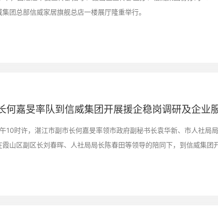
威集团总部信威家居旗舰总店一楼展厅隆重举行。
长何嘉旻率队到信威集团开展援企稳岗调研及企业
日上午10时许，湛江市副市长何嘉旻率领市政府副秘书长袁华新、市人社
在霞山区副区长刘春晖、人社局局长陈春田等领导的陪同下，到信威集团