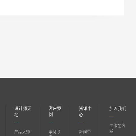
设计师天
客户案
资讯中
加入我们
地
例
心
工作在信
威
产品大师
案例欣
新闻中