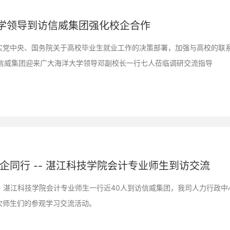
学领导到访信威集团强化校企合作
实党中央、国务院关于高校毕业生就业工作的决策部署，加强与高校的联
9日信威集团迎来广大海洋大学领导邓副校长一行七人莅临调研交流指导
校企同行 -- 湛江科技学院会计专业师生到访交流
2日，湛江科技学院会计专业师生一行近40人到访信威集团，我司人力行
次师生们的参观学习交流活动。