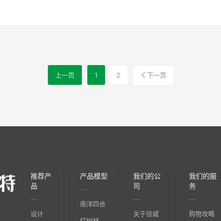
上一页
1
2
下一页
推荐产
产品模型
我们的公
我们的服
品
司
务
南洋四合
设计
关于信威
购物攻略
红树林